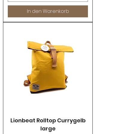
In den Warenkorb
Lionbeat Rolltop Currygelb
large