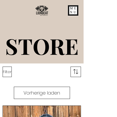
ME
NU
STORE
STORE
Filter
Vorherige laden