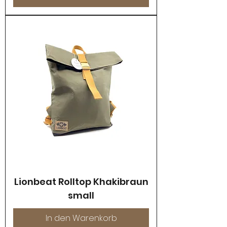
Lionbeat Rolltop Khakibraun
small
In den Warenkorb